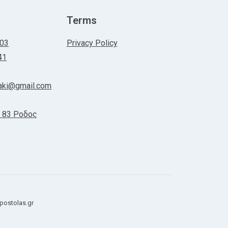
Terms
303
Privacy Policy
41
oraki@gmail.com
 83 Ροδος
postolas.gr