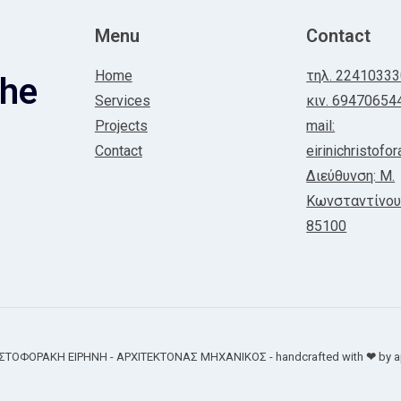
Menu
Contact
Home
τηλ. 2241033
the
Services
κιν. 69470654
Projects
mail:
Contact
eirinichristof
Διεύθυνση: Μ.
Κωνσταντίνου
85100
ΙΣΤΟΦΟΡΑΚΗ ΕΙΡΗΝΗ - ΑΡΧΙΤΕΚΤΟΝΑΣ ΜΗΧΑΝΙΚΟΣ - handcrafted with
❤
by a