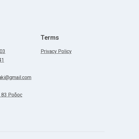
Terms
303
Privacy Policy
41
oraki@gmail.com
 83 Ροδος