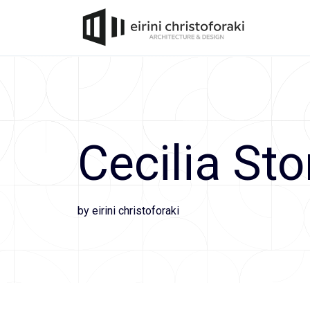
Skip
to
content
Cecilia Sto
by eirini christoforaki