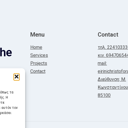
Menu
Contact
Home
τηλ. 2241033
the
Services
κιν. 69470654
Projects
mail:
Contact
eirinichristof
Διεύθυνση: Μ.
Κωνσταντίνου
 όπως τα
85100
ής. Η
στε
 αυτόν τον
ηρεάσει