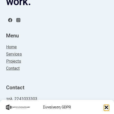
work.
Menu
Home
Services
Projects
Contact
Contact
τηλ. 2241033303
κιν. 6947065441
Συναίνεση GDPR
mail:
eirinichristoforaki@gmail.com